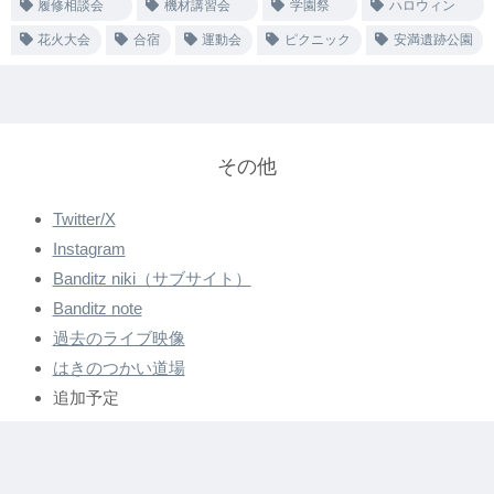
履修相談会
機材講習会
学園祭
ハロウィン
花火大会
合宿
運動会
ピクニック
安満遺跡公園
その他
Twitter/X
Instagram
Banditz niki（サブサイト）
Banditz note
過去のライブ映像
はきのつかい道場
追加予定