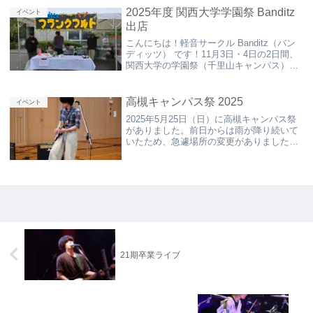
2025年度 関西大学学園祭 Banditz
イベント
出店
こんにちは！軽音サークル Banditz（バン
ディッツ） です！11月3日・4日の2日間、
関西大学の学園祭（千里山キャンパス）に
てフランクフルトの模擬店を出店しまし
た！私たち「Banditz」は普段、高槻キャン
パスを拠点に活動しているため、...
高槻キャンパス祭 2025
イベント
2025年5月25日（日）に高槻キャンパス祭
がありました。前日からは雨が降り続いて
いたため、急遽場所の変更がありました
が、なんとか開催できました。Banditzから
は、体育館でのライブの出演とS棟でのア
コースティックライブを企画しました。
体...
21期卒業ライブ