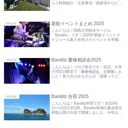
らう幹部紹介・注意事項・挨拶等やりたい
楽器ごとに分かれて、上回生が楽器の場所
まで案内するそれぞれで楽器の紹介して触
ってもらう自由に好きな楽器見てもらう写
真撮...
新歓イベントまとめ 2025
イベント
こんにちは！関西大学軽音サークル
「Banditz」です！2025年新歓イベントス
ケジュール新入生向けのイベントを準備中
です！気軽に遊びに来てください！途中で
帰っても全然OKこちらでもお知らせと更新
しています。履修相談会Banditzの先輩に...
Banditz 履修相談会2025
イベント
こんにちは！ブログ担当です！先日、大学
のTB213教室で「履修相談会」を開催しま
した！新入生のみなさんの「授業ってどう
選べばいいの？」「単位を落とさないコツ
は？」といった疑問に、上級生がリアルな
経験を交えてアドバイスしました！履修相
談会の概...
Banditz 合宿 2025
イベント
こんにちは！Banditz幹部です！先日9月
11〜12日の2日間、Banditz恒例の夏合宿を
和歌山県の白浜で開催しました。今年は総
勢75名が参加し、白浜の地元のホテルを拠
点に、海を満喫しました！おおむね予定通
りに観光ができました！1日目朝...