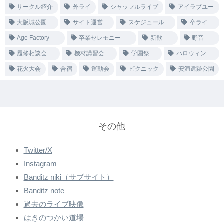
サークル紹介
外ライ
シャッフルライブ
アイラブユー
大阪城公園
サイト運営
スケジュール
卒ライ
Age Factory
卒業セレモニー
新歓
野音
履修相談会
機材講習会
学園祭
ハロウィン
花火大会
合宿
運動会
ピクニック
安満遺跡公園
その他
Twitter/X
Instagram
Banditz niki（サブサイト）
Banditz note
過去のライブ映像
はきのつかい道場