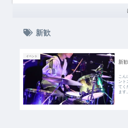
ばんでつのサ
新歓
イベント
新歓
こん
ント
てく
ます。