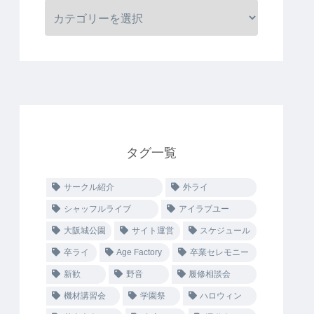
タグ一覧
サークル紹介
外ライ
シャッフルライブ
アイラブユー
大阪城公園
サイト運営
スケジュール
卒ライ
Age Factory
卒業セレモニー
新歓
野音
履修相談会
機材講習会
学園祭
ハロウィン